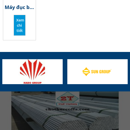
Máy đục bê tông
Xem
chi
tiết