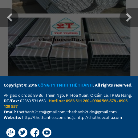
Copyright © 2016
CÔNG TY TNHH THẾ THÀNH
. All rights reserved.
VP giao dịch:
Số
89 Bùi Thiện Ngộ, P. Hòa Xuân,
Q.Cẩm Lệ,
TP Đà Nẵng.
ĐT/Fax:
02363 531 663 -
Hotline: 0983 511 260 - 0906 566 878 - 0905
129 557
Email:
thethanh2t.co@gmail.com; thethanh2t.dn@gmail.com
Website:
http://thethanhco.com; hoặc http://chothuecoffa.com