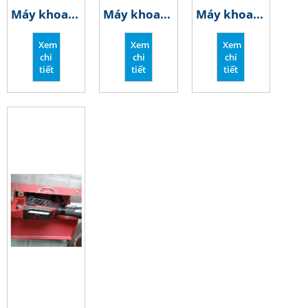
Máy khoan búa cầm tay ( Khoan bê tông, kim loại…)
Máy khoan kim loại cầm tay, máy khoan tốc độ cao, máy bắn vít tôn
Máy khoan lấy lõi bê tông, Khoan cấy thép, cấy bu lông
Xem
Xem
Xem
chi
chi
chi
tiết
tiết
tiết