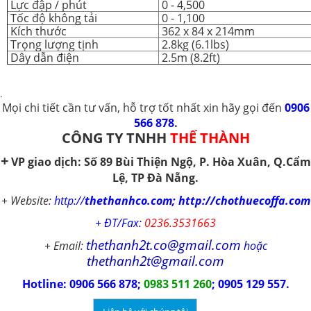
Lực đập / phút
0 - 4,500
Tốc độ không tải
0 - 1,100
Kích thước
362 x 84 x 214mm
Trọng lượng tịnh
2.8kg (6.1lbs)
Dây dẫn điện
2.5m (8.2ft)
.
Mọi chi tiết cần tư vấn, hỗ
trợ tốt nhất
xin hãy gọi đến
0906
566 878
.
CÔNG TY TNHH
THẾ THÀNH
+
VP giao dịch
:
Số
89 Bùi Thiện Ngộ, P. Hòa Xuân,
Q.Cẩm
Lệ,
TP Đà Nẵng.
+ Website:
http://
thethanhco.com; http://chothuecoffa.com
+ ĐT/Fax:
0236.3531663
thethanh2t.co@gmail.com
+ Email:
hoặc
thethanh2t@gmail.com
Hotline: 0906 566 878;
0983 511 260
; 0905 129 557.