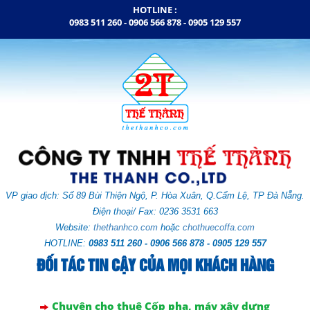
HOTLINE :
0983 511 260 - 0906 566 878 -
0905 129 557
VP giao dịch: Số
89 Bùi Thiện Ngộ, P. Hòa Xuân,
Q.Cẩm Lệ,
TP Đà Nẵng.
Điện thoại/ Fax: 0236 3531 663
Website:
thethanhco.com
hoặc
chothuecoffa.com
HOTLINE:
0983 511 260 - 0906 566 878 - 0905 129 557
ĐỐI TÁC TIN CẬY CỦA MỌI KHÁCH HÀNG
Chuyên cho thuê Cốp pha, máy xây dựng