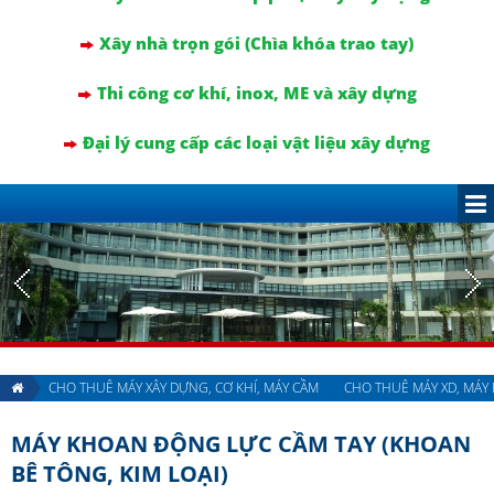
Xây nhà trọn gói (Chìa khóa trao tay)
Thi công cơ khí, inox, ME và xây dựng
Đại lý cung cấp các loại vật liệu xây dựng
CHO THUÊ MÁY XÂY DỰNG, CƠ KHÍ, MÁY CẦM
CHO THUÊ MÁY XD, MÁY 
MÁY KHOAN ĐỘNG LỰC CẦM TAY (KHOAN
BÊ TÔNG, KIM LOẠI)