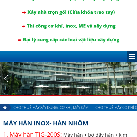
Xây nhà trọn gói (Chìa khóa trao tay)
Thi công cơ khí, inox, ME và xây dựng
Đại lý cung cấp các loại vật liệu xây dựng
CHO THUÊ MÁY XÂY DỰNG, CƠ KHÍ, MÁY CẦM
CHO THUÊ MÁY CƠ KHÍ CA
MÁY HÀN INOX- HÀN NHÔM
1. Máy hàn TIG-200S:
Máy hàn + bộ dây hàn + kìm