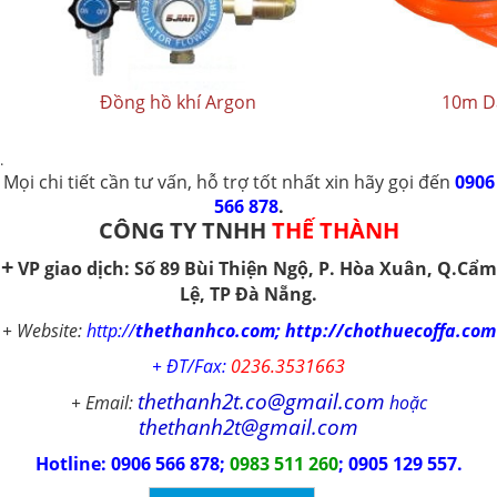
Đồng hồ khí Argon
10m Dâ
.
Mọi chi tiết cần tư vấn, hỗ
trợ tốt nhất
xin hãy gọi đến
0906
566 878
.
CÔNG TY TNHH
THẾ THÀNH
+
VP giao dịch
:
Số
89 Bùi Thiện Ngộ, P. Hòa Xuân,
Q.Cẩm
Lệ,
TP Đà Nẵng.
+ Website:
http://
thethanhco.com; http://chothuecoffa.com
+ ĐT/Fax:
0236.3531663
thethanh2t.co@gmail.com
+ Email:
hoặc
thethanh2t@gmail.com
Hotline: 0906 566 878;
0983 511 260
; 0905 129 557.