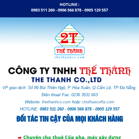
HOTLINE :
0983 511 260 - 0906 566 878 -
0905 129 557
VP giao dịch: Số
89 Bùi Thiện Ngộ, P. Hòa Xuân,
Q.Cẩm Lệ,
TP Đà Nẵng.
Điện thoại/ Fax: 0236 3531 663
Website:
thethanhco.com
hoặc
chothuecoffa.com
HOTLINE:
0983 511 260 - 0906 566 878 - 0905 129 557
ĐỐI TÁC TIN CẬY CỦA MỌI KHÁCH HÀNG
Chuyên cho thuê Cốp pha, máy xây dựng