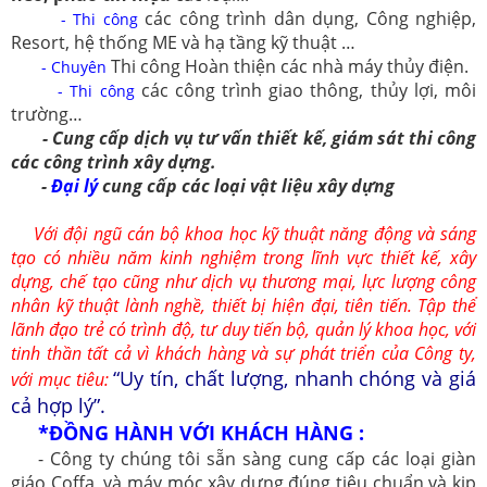
các công trình dân dụng, Công nghiệp,
- Thi công
Resort, hệ thống ME và hạ tầng kỹ thuật …
Thi công Hoàn thiện các nhà máy thủy điện.
- Chuyên
các công trình giao thông, thủy lợi, môi
- Thi công
trường…
- Cung cấp dịch vụ tư vấn thiết kế, giám sát thi công
các công trình xây dựng.
-
Đại lý
cung cấp các loại vật liệu xây dựng
Với đội ngũ cán bộ khoa học kỹ thuật năng động và sáng
tạo có nhiều năm kinh nghiệm trong lĩnh vực thiết kế, xây
dựng, chế tạo cũng như dịch vụ thương mại, lực lượng công
nhân kỹ thuật lành nghề, thiết bị hiện đại, tiên tiến. Tập thể
lãnh đạo trẻ có trình độ, tư duy tiến bộ, quản lý khoa học, với
tinh thần tất cả vì khách hàng và sự phát triển của Công ty,
“Uy tín, chất lượng, nhanh chóng và giá
với mục tiêu:
cả hợp lý”.
*ĐỒNG HÀNH VỚI KHÁCH HÀNG :
- Công ty chúng tôi sẵn sàng cung cấp các loại giàn
giáo Coffa, và máy móc xây dựng đúng tiêu chuẩn và kịp