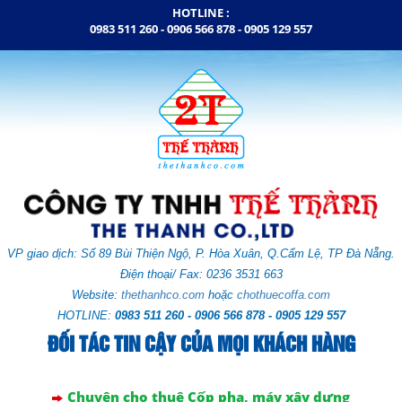
HOTLINE :
0983 511 260 - 0906 566 878 -
0905 129 557
VP giao dịch: Số
89 Bùi Thiện Ngộ, P. Hòa Xuân,
Q.Cẩm Lệ,
TP Đà Nẵng.
Điện thoại/ Fax: 0236 3531 663
Website:
thethanhco.com
hoặc
chothuecoffa.com
HOTLINE:
0983 511 260 - 0906 566 878 - 0905 129 557
ĐỐI TÁC TIN CẬY CỦA MỌI KHÁCH HÀNG
Chuyên cho thuê Cốp pha, máy xây dựng