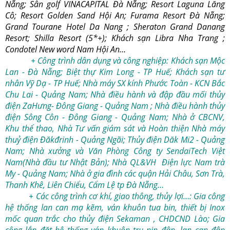
Nẵng; Sân golf VINACAPITAL Đà Nẵng; Resort Laguna Lăng
Cô; Resort Golden Sand Hội An; Furama Resort Đà Nẵng;
Grand Tourane Hotel Da Nang ; Sheraton Grand Danang
Resort; Shilla Resort (5*+); Khách sạn Libra Nha Trang ;
Condotel New word Nam Hội An…
+ Công trình dân dụng và công nghiệp: Khách sạn Mộc
Lan - Đà Nẵng; Biệt thự Kim Long - TP Huế; Khách sạn tư
nhân Vỹ Dạ - TP Huế; Nhà máy SX kính Phước Toàn - KCN Bắc
Chu Lai - Quảng Nam; Nhà điều hành và đập đầu mối thủy
điện ZaHưng- Đông Giang - Quảng Nam ; Nhà điều hành thủy
điện Sông Côn - Đông Giang - Quảng Nam;
Nhà ở CBCNV,
Khu thể thao, Nhà Tư vấn giám sát và Hoàn thiện Nhà máy
thuỷ điện Đăkđrinh - Quảng Ngãi; Thủy điện Dăk Mi2 - Quảng
Nam; Nhà xưởng và Văn Phòng Công ty SendaiTech Việt
Nam(Nhà đầu tư Nhật Bản); Nhà QL&VH Điện lực Nam trà
My - Quảng Nam; Nhà ở gia đình các quận Hải Châu, Sơn Trà,
Thanh Khê, Liên Chiểu, Cẩm Lệ tp Đà Nẵng…
+ Các công trình cơ khí, giao thông, thủy lợi…: Gia công
hệ thống lan can mạ kẽm, ván khuôn tua bin, thiết bị Inox
mốc quan trắc cho thủy điện Sekaman , CHDCND Lào; Gia
công lắp đặt hệ thống ván khuôn trụ pin đập, lan can đập