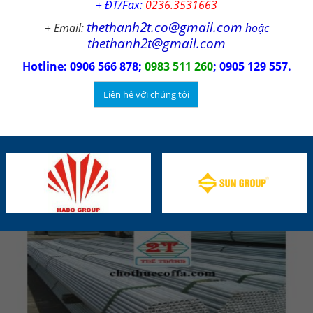
+ ĐT/Fax:
0236.3531663
thethanh2t.co@gmail.com
+ Email:
hoặc
thethanh2t@gmail.com
Hotline: 0906 566 878;
0983 511 260
; 0905 129 557.
Liên hệ với chúng tôi