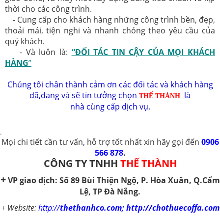
thời cho các công trình.
- Cung cấp cho khách hàng những công trình bền, đẹp,
thoải mái, tiện nghi và nhanh chóng theo yêu cầu của
quý khách.
- Và luôn là:
“ĐỐI TÁC TIN CẬY CỦA MỌI KHÁCH
HÀNG
”
Chúng tôi chân thành cảm ơn các đối tác và khách hàng
đã,đang và sẽ tin tưởng chọn
là
THẾ THÀNH
nhà
cùng
cấp dịch vụ.
.
Mọi chi tiết cần tư vấn, hỗ
trợ tốt nhất
xin hãy gọi đến
0906
566 878
.
CÔNG TY TNHH
THẾ THÀNH
+
VP giao dịch
:
Số
89 Bùi Thiện Ngộ, P. Hòa Xuân,
Q.Cẩm
Lệ,
TP Đà Nẵng.
+ Website:
http://
thethanhco.com; http://chothuecoffa.com