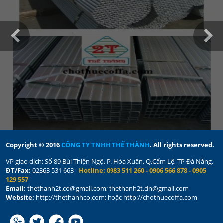
Copyright © 2016
CÔNG TY TNHH THẾ THÀNH
. All rights reserved.
VP giao dịch:
Số
89 Bùi Thiện Ngộ, P. Hòa Xuân,
Q.Cẩm Lệ,
TP Đà Nẵng.
ĐT/Fax:
02363 531 663 -
Hotline: 0983 511 260 - 0906 566 878 - 0905
129 557
Email:
thethanh2t.co@gmail.com; thethanh2t.dn@gmail.com
Website:
http://thethanhco.com; hoặc http://chothuecoffa.com