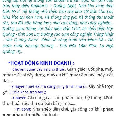
tràn thủy điện Đakdrinh – Quảng Ngãi, Nhà kho thủy điện
Đăk Mi 2
. Hệ thống nhà thép tiền chế khu CN Bắc Chu Lai,
Nhà kho tại Kon Tum, Hệ thống ống gió, hệ thống thu thoát
rác, thu đồ bẩn bằng Inox nhà cao tầng, nhà công nghiệp…
Đường giao thông nối thủy điện Bản Chát với thủy điện Hội
Quảng - tỉnh Sơn La; Đường vào cụm công nghiệp Trảng Nhật
- tỉnh Quảng Nam; Kênh và công trình trên kênh N8 - Hồ
chứa nước Easoup thượng - Tỉnh Đắk Lắk; Kênh La Ngà
Quảng Trị..
.
*HOẠT ĐỘNG KINH DOANH :
Giàn giáo, Cốt pha, máy
- Chuyên cung cấp và cho thuê :
móc thiết bị xây dựng, máy cơ khí, máy cầm tay, máy trắc
đạc..
.
Xây nhà trọn
- Chuyên thiết kế, thi công công trình nhà ở :
gói
( Chìa khóa trao tay );
Gia công các sản phẩm inox, hệ thống kênh
- Chuyên
thu thoát rác, thu đồ bẩn bằng Inox...
Nhà thép tiền chế, gia công cơ khí,
phao
- Thi công:
neo, phao tín hiệu
các loại...